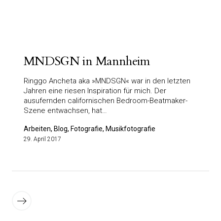
MNDSGN in Mannheim
Ringgo Ancheta aka »MNDSGN« war in den letzten
Jahren eine riesen Inspiration für mich. Der
ausufernden californischen Bedroom-Beatmaker-
Szene entwachsen, hat…
Arbeiten, Blog, Fotografie, Musikfotografie
29. April 2017
Seitennummerierung
der
Ältere
Beiträge
Beiträge