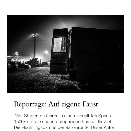
Reportage: Auf eigene Faust
Vier Studenten fahren in einem vergilbten Sprinter
1500km in die südosteuropäische Pampa. Ihr Ziel:
Die Flüchtlingscamps der Balkanroute. Unser Autor…