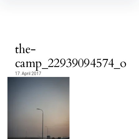
Inhalte
überspringen
the-
camp_22939094574_o
17. April 2017