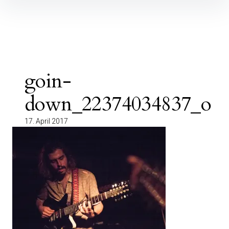
Inhalte
überspringen
goin-
down_22374034837_o
17. April 2017