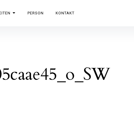
EITEN
PERSON
KONTAKT
05caae45_o_SW