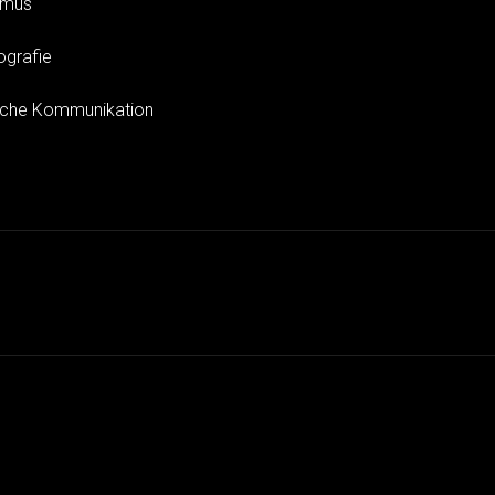
smus
ografie
sche Kommunikation