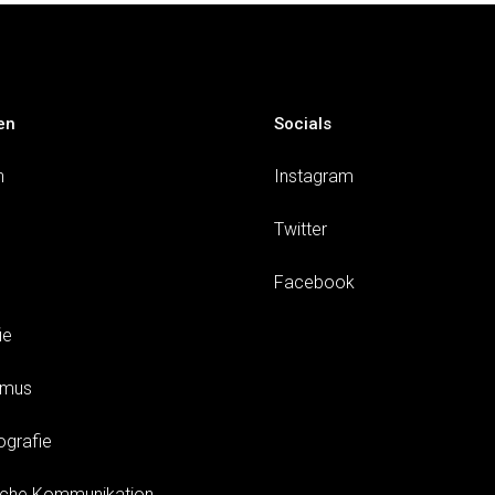
en
Socials
n
Instagram
Twitter
Facebook
ie
smus
ografie
sche Kommunikation