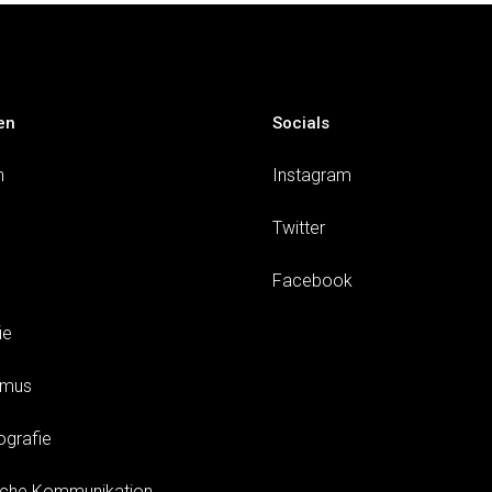
en
Socials
n
Instagram
Twitter
Facebook
ie
smus
ografie
sche Kommunikation