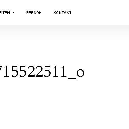
EITEN
PERSON
KONTAKT
715522511_o