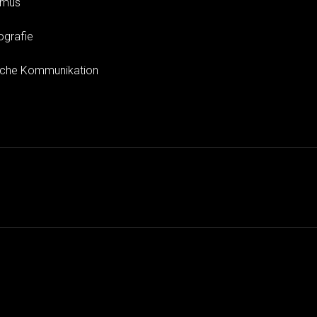
smus
ografie
sche Kommunikation