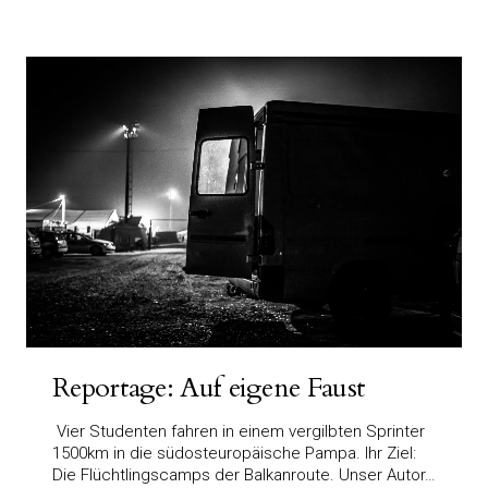
Reportage: Auf eigene Faust
Vier Studenten fahren in einem vergilbten Sprinter
1500km in die südosteuropäische Pampa. Ihr Ziel:
Die Flüchtlingscamps der Balkanroute. Unser Autor…