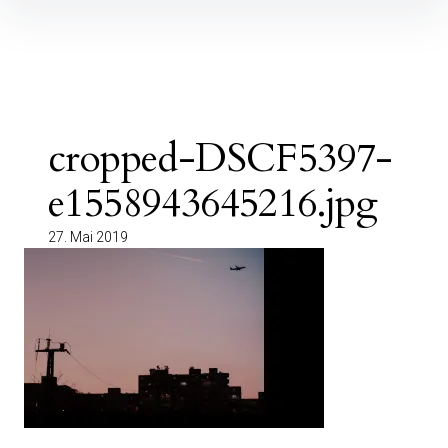
Inhalte
überspringen
cropped-DSCF5397-
e1558943645216.jpg
27. Mai 2019