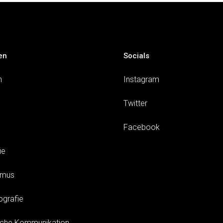
en
Socials
n
Instagram
Twitter
Facebook
ie
smus
ografie
sche Kommunikation