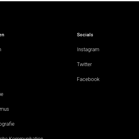
en
Socials
n
Instagram
Twitter
Facebook
ie
smus
ografie
sche Kommunikation