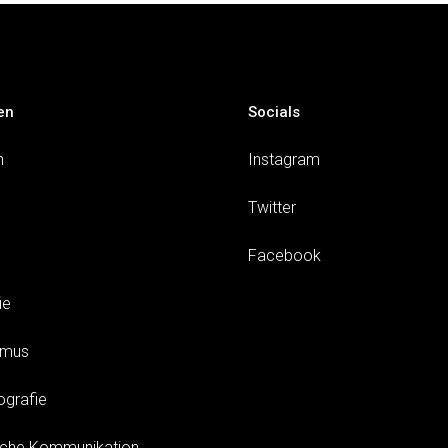
en
Socials
n
Instagram
Twitter
Facebook
ie
smus
ografie
sche Kommunikation