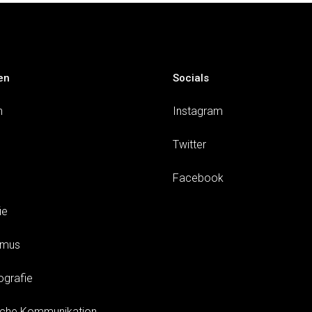
en
Socials
n
Instagram
Twitter
Facebook
ie
smus
ografie
sche Kommunikation