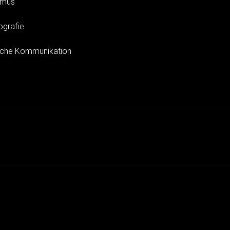
smus
ografie
sche Kommunikation