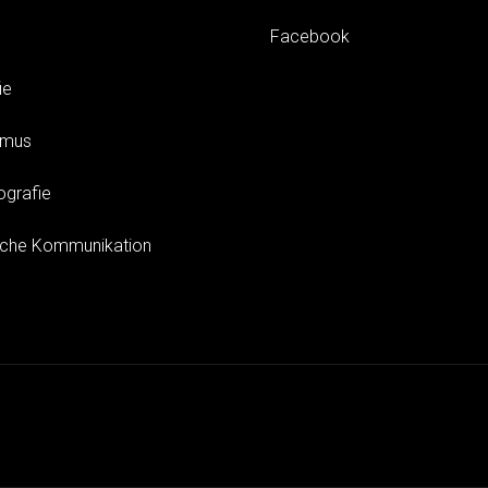
Facebook
ie
smus
ografie
sche Kommunikation